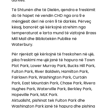
darkës.
Të Shtunën dhe të Dielën, qendra e freskimit
do të hapet në vendin CHD nga ora 9 e
mëngjesit deri në orën 9 të darkës. Përveç
kësaj, banorët që kërkojnë strehim nga
temperaturat e larta mund të vizitojnë Brass
Mill Mall dhe Bibliotekën Publike në
Waterbury.
Për njerëzit që kërkojnë të freskohen në ujë,
pika freskimi me ujë janë të hapura në Town
Plot Park, Lower Murray Park, Bucks Hill Park,
Fulton Park, River Baldwin, Hamilton Park,
Fairlawn Park, Washington Park, Curtain
Park, East Mountain Park, Chase Park, Rivera
Hughes Park, Waterville Park, Berkley Park,
Hopeville Park, MLK Park.
Aktualisht, pishinat tek Fulton Park dhe
Washington Park janë të hapura dhe pishina