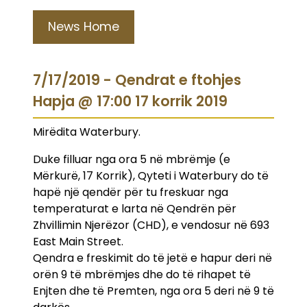
News Home
7/17/2019 - Qendrat e ftohjes
Hapja @ 17:00 17 korrik 2019
Mirëdita Waterbury.
Duke filluar nga ora 5 në mbrëmje (e
Mërkurë, 17 Korrik), Qyteti i Waterbury do të
hapë një qendër për tu freskuar nga
temperaturat e larta në Qendrën për
Zhvillimin Njerëzor (CHD), e vendosur në 693
East Main Street.
Qendra e freskimit do të jetë e hapur deri në
orën 9 të mbrëmjes dhe do të rihapet të
Enjten dhe të Premten, nga ora 5 deri në 9 të