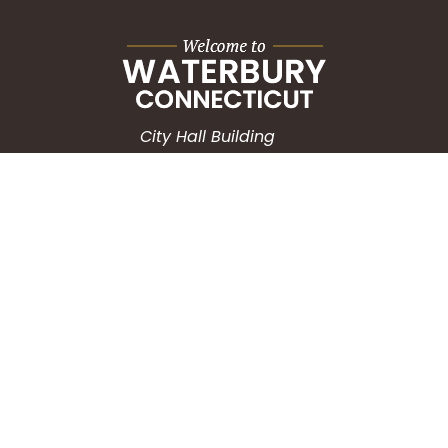
City Hall Building
235 Grand Street
Waterbury, CT 06702
HOW CAN WE HELP?
Submit a Service Request
Search the Knowledgebase
Contact Us
Employment